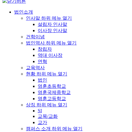
법인소개
인사말
하위 메뉴 열기
설립자 인사말
이사장 인사말
건학이념
법인역사
하위 메뉴 열기
창립자
역대 이사장
연혁
교육역사
현황
하위 메뉴 열기
법인
영훈초등학교
영훈국제중학교
영훈고등학교
상징
하위 메뉴 열기
SI
교목/교화
교가
캠퍼스 소개
하위 메뉴 열기