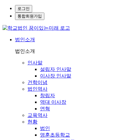
로그인
통합회원가입
법인소개
법인소개
인사말
설립자 인사말
이사장 인사말
건학이념
법인역사
창립자
역대 이사장
연혁
교육역사
현황
법인
영훈초등학교