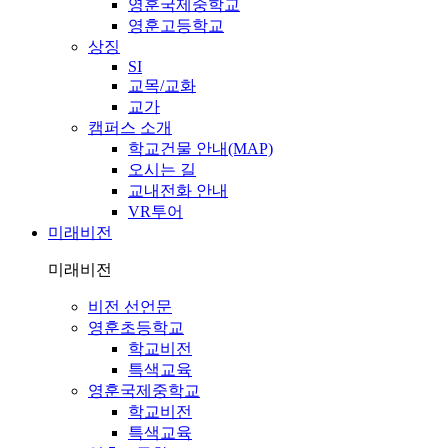
영훈국제중학교
영훈고등학교
상징
SI
교목/교화
교가
캠퍼스 소개
학교건물 안내(MAP)
오시는 길
교내전화 안내
VR투어
미래비전
미래비전
비전 선언문
영훈초등학교
학교비전
특색교육
영훈국제중학교
학교비전
특색교육