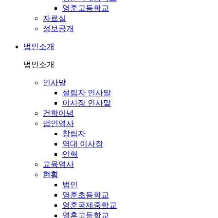
영훈고등학교
자료실
정보공개
법인소개
법인소개
인사말
설립자 인사말
이사장 인사말
건학이념
법인역사
창립자
역대 이사장
연혁
교육역사
현황
법인
영훈초등학교
영훈국제중학교
영훈고등학교