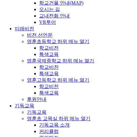
학교건물 안내(MAP)
오시는 길
교내전화 안내
VR투어
미래비전
비전 선언문
영훈초등학교
하위 메뉴 열기
학교비전
특색교육
영훈국제중학교
하위 메뉴 열기
학교비전
특색교육
영훈고등학교
하위 메뉴 열기
학교비전
특색교육
후원안내
기독교육
기독교육
영훈초 교목실
하위 메뉴 열기
기독교육 소개
커리큘럼