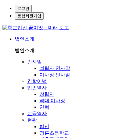
로그인
통합회원가입
법인소개
법인소개
인사말
설립자 인사말
이사장 인사말
건학이념
법인역사
창립자
역대 이사장
연혁
교육역사
현황
법인
영훈초등학교