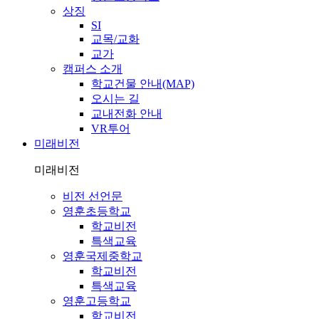
상징
SI
교목/교화
교가
캠퍼스 소개
학교건물 안내(MAP)
오시는 길
교내전화 안내
VR투어
미래비전
미래비전
비전 선언문
영훈초등학교
학교비전
특색교육
영훈국제중학교
학교비전
특색교육
영훈고등학교
학교비전