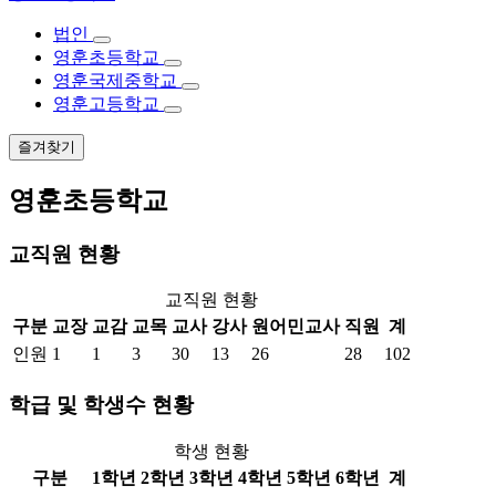
법인
영훈초등학교
영훈국제중학교
영훈고등학교
즐겨찾기
영훈초등학교
교직원 현황
교직원 현황
구분
교장
교감
교목
교사
강사
원어민교사
직원
계
인원
1
1
3
30
13
26
28
102
학급 및 학생수 현황
학생 현황
구분
1학년
2학년
3학년
4학년
5학년
6학년
계