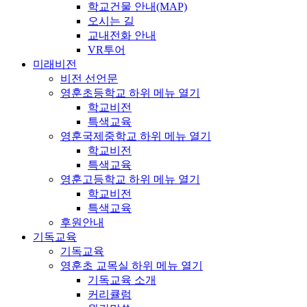
학교건물 안내(MAP)
오시는 길
교내전화 안내
VR투어
미래비전
비전 선언문
영훈초등학교
하위 메뉴 열기
학교비전
특색교육
영훈국제중학교
하위 메뉴 열기
학교비전
특색교육
영훈고등학교
하위 메뉴 열기
학교비전
특색교육
후원안내
기독교육
기독교육
영훈초 교목실
하위 메뉴 열기
기독교육 소개
커리큘럼