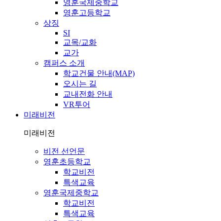
영훈국제중학교
영훈고등학교
상징
SI
교목/교화
교가
캠퍼스 소개
학교건물 안내(MAP)
오시는 길
교내전화 안내
VR투어
미래비전
미래비전
비전 선언문
영훈초등학교
학교비전
특색교육
영훈국제중학교
학교비전
특색교육