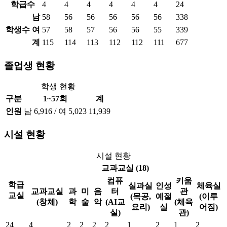
학급수
4
4
4
4
4
4
24
남
58
56
56
56
56
56
338
학생수
여
57
58
57
56
56
55
339
계
115
114
113
112
112
111
677
졸업생 현황
학생 현황
구분
1~57회
계
인원
남 6,916 / 여 5,023
11,939
시설 현황
시설 현황
교과교실 (18)
컴퓨
키움
학급
실과실
인성
체육실
교과교실
과
미
음
터
관
교실
(목공,
예절
(이루
(창체)
학
술
악
(AI교
(체육
요리)
실
어짐)
실)
관)
24
4
2
2
2
2
1
2
1
2