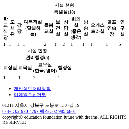
시설 현황
특별실(18)
학
회의
도
다목적실
보
상
방
골프
연
교
강
돌봄
실
오케스
서
(달별하
건
담
송
연습
구
식
당
교실
(좋은
트라실
관
늘)
실
실
실
장
실
당
생각)
1
1
1
1
2
1
2
1
1
1
1
5
시설 현황
관리행정(5)
교무실
교장실
교목실
행정실
(한국, 영어)
1
1
2
1
개인정보처리방침
이메일수집거부
01211 서울시 강북구 도봉로 13가길 19
대표 :
02-970-4797
팩스 : 02-985-6801
copyright© education foundation future with dreams, ALL RIGHTS
RESERVED.