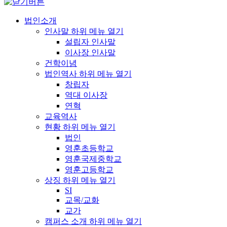
법인소개
인사말
하위 메뉴 열기
설립자 인사말
이사장 인사말
건학이념
법인역사
하위 메뉴 열기
창립자
역대 이사장
연혁
교육역사
현황
하위 메뉴 열기
법인
영훈초등학교
영훈국제중학교
영훈고등학교
상징
하위 메뉴 열기
SI
교목/교화
교가
캠퍼스 소개
하위 메뉴 열기