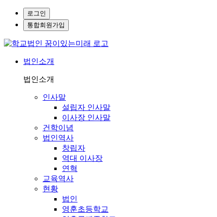
로그인
통합회원가입
법인소개
법인소개
인사말
설립자 인사말
이사장 인사말
건학이념
법인역사
창립자
역대 이사장
연혁
교육역사
현황
법인
영훈초등학교