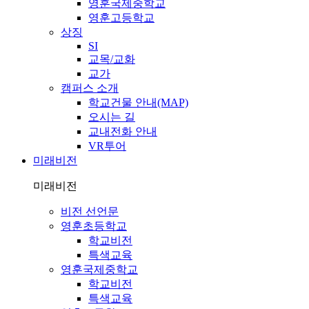
영훈국제중학교
영훈고등학교
상징
SI
교목/교화
교가
캠퍼스 소개
학교건물 안내(MAP)
오시는 길
교내전화 안내
VR투어
미래비전
미래비전
비전 선언문
영훈초등학교
학교비전
특색교육
영훈국제중학교
학교비전
특색교육