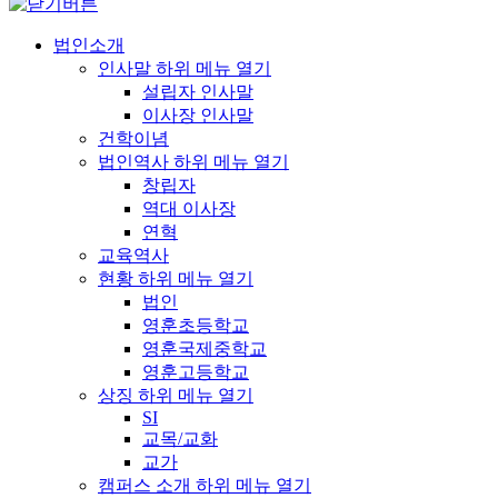
법인소개
인사말
하위 메뉴 열기
설립자 인사말
이사장 인사말
건학이념
법인역사
하위 메뉴 열기
창립자
역대 이사장
연혁
교육역사
현황
하위 메뉴 열기
법인
영훈초등학교
영훈국제중학교
영훈고등학교
상징
하위 메뉴 열기
SI
교목/교화
교가
캠퍼스 소개
하위 메뉴 열기