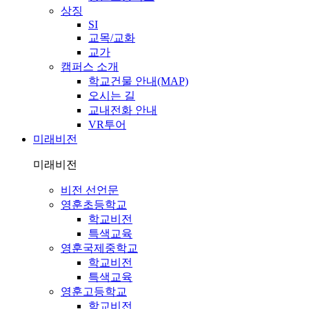
상징
SI
교목/교화
교가
캠퍼스 소개
학교건물 안내(MAP)
오시는 길
교내전화 안내
VR투어
미래비전
미래비전
비전 선언문
영훈초등학교
학교비전
특색교육
영훈국제중학교
학교비전
특색교육
영훈고등학교
학교비전