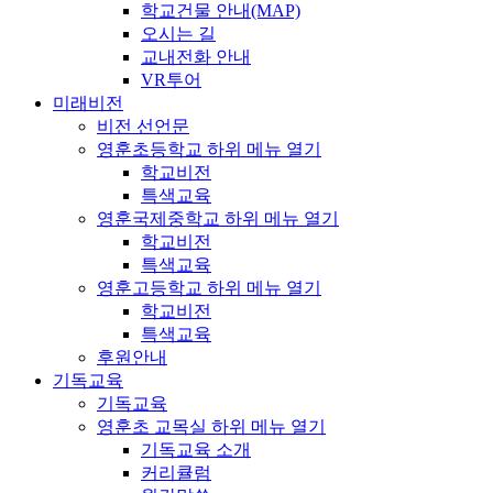
학교건물 안내(MAP)
오시는 길
교내전화 안내
VR투어
미래비전
비전 선언문
영훈초등학교
하위 메뉴 열기
학교비전
특색교육
영훈국제중학교
하위 메뉴 열기
학교비전
특색교육
영훈고등학교
하위 메뉴 열기
학교비전
특색교육
후원안내
기독교육
기독교육
영훈초 교목실
하위 메뉴 열기
기독교육 소개
커리큘럼